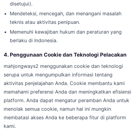
disetujui).
Mendeteksi, mencegah, dan menangani masalah
teknis atau aktivitas penipuan.
Memenuhi kewajiban hukum dan peraturan yang
berlaku di Indonesia.
4. Penggunaan Cookie dan Teknologi Pelacakan
mahjongways2 menggunakan cookie dan teknologi
serupa untuk mengumpulkan informasi tentang
aktivitas penjelajahan Anda. Cookie membantu kami
memahami preferensi Anda dan meningkatkan efisiensi
platform. Anda dapat mengatur peramban Anda untuk
menolak semua cookie, namun hal ini mungkin
membatasi akses Anda ke beberapa fitur di platform
kami.