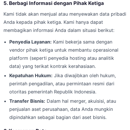
5. Berbagi Informasi dengan Pihak Ketiga
Kami tidak akan menjual atau menyewakan data pribadi
Anda kepada pihak ketiga. Kami hanya dapat
membagikan informasi Anda dalam situasi berikut:
Penyedia Layanan:
Kami bekerja sama dengan
vendor pihak ketiga untuk membantu operasional
platform (seperti penyedia hosting atau analitik
data) yang terikat kontrak kerahasiaan.
Kepatuhan Hukum:
Jika diwajibkan oleh hukum,
perintah pengadilan, atau permintaan resmi dari
otoritas pemerintah Republik Indonesia.
Transfer Bisnis:
Dalam hal merger, akuisisi, atau
penjualan aset perusahaan, data Anda mungkin
dipindahkan sebagai bagian dari aset bisnis.