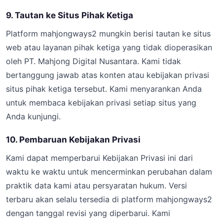
9. Tautan ke Situs Pihak Ketiga
Platform mahjongways2 mungkin berisi tautan ke situs
web atau layanan pihak ketiga yang tidak dioperasikan
oleh PT. Mahjong Digital Nusantara. Kami tidak
bertanggung jawab atas konten atau kebijakan privasi
situs pihak ketiga tersebut. Kami menyarankan Anda
untuk membaca kebijakan privasi setiap situs yang
Anda kunjungi.
10. Pembaruan Kebijakan Privasi
Kami dapat memperbarui Kebijakan Privasi ini dari
waktu ke waktu untuk mencerminkan perubahan dalam
praktik data kami atau persyaratan hukum. Versi
terbaru akan selalu tersedia di platform mahjongways2
dengan tanggal revisi yang diperbarui. Kami