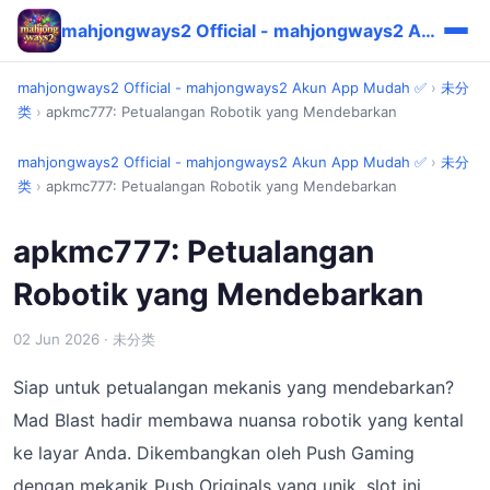
mahjongways2 Official - mahjongways2 Akun App Mudah ✅
mahjongways2 Official - mahjongways2 Akun App Mudah ✅
›
未分
类
›
apkmc777: Petualangan Robotik yang Mendebarkan
mahjongways2 Official - mahjongways2 Akun App Mudah ✅
›
未分
类
›
apkmc777: Petualangan Robotik yang Mendebarkan
apkmc777: Petualangan
Robotik yang Mendebarkan
02 Jun 2026
· 未分类
Siap untuk petualangan mekanis yang mendebarkan?
Mad Blast hadir membawa nuansa robotik yang kental
ke layar Anda. Dikembangkan oleh Push Gaming
dengan mekanik Push Originals yang unik, slot ini