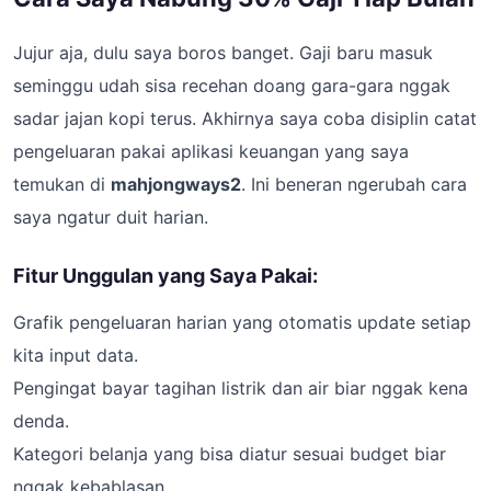
Jujur aja, dulu saya boros banget. Gaji baru masuk
seminggu udah sisa recehan doang gara-gara nggak
sadar jajan kopi terus. Akhirnya saya coba disiplin catat
pengeluaran pakai aplikasi keuangan yang saya
temukan di
mahjongways2
. Ini beneran ngerubah cara
saya ngatur duit harian.
Fitur Unggulan yang Saya Pakai:
Grafik pengeluaran harian yang otomatis update setiap
kita input data.
Pengingat bayar tagihan listrik dan air biar nggak kena
denda.
Kategori belanja yang bisa diatur sesuai budget biar
nggak kebablasan.