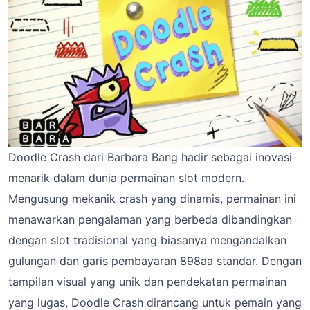
Doodle Crash dari Barbara Bang hadir sebagai inovasi
menarik dalam dunia permainan slot modern.
Mengusung mekanik crash yang dinamis, permainan ini
menawarkan pengalaman yang berbeda dibandingkan
dengan slot tradisional yang biasanya mengandalkan
gulungan dan garis pembayaran 898aa standar. Dengan
tampilan visual yang unik dan pendekatan permainan
yang lugas, Doodle Crash dirancang untuk pemain yang