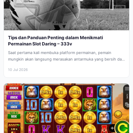
Tips dan Panduan Penting dalam Menikmati
Permainan Slot Daring – 333v
Saat pertama kali membuka platform permainan, pemain
mungkin akan langsung merasakan antarmuka yang bersih dan
modern. Desain visual yang 333v...
10 Jul 2026