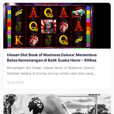
Ulasan Slot Book of Madness Deluxe: Menembus
Batas Kemenangan di Balik Suaka Horor – 898aa
Menjelajahi Sisi Gelap: Ulasan Book of Madness Deluxe
Selamat datang di lorong-lorong rumah sakit jiwa yang
mencekam dalam Book of...
18 Jul 2026