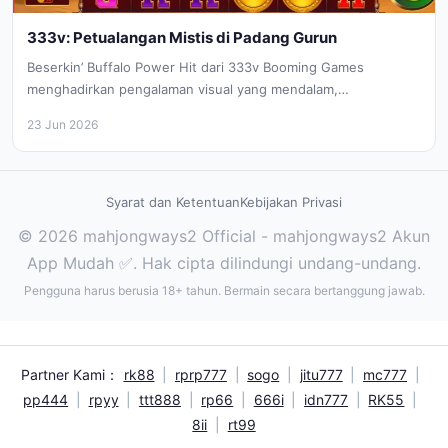
333v: Petualangan Mistis di Padang Gurun
Beserkin’ Buffalo Power Hit dari 333v Booming Games
menghadirkan pengalaman visual yang mendalam,
menggabungkan elemen Wild West dengan nuansa mistis...
23 Jun 2026
Syarat dan Ketentuan
Kebijakan Privasi
© 2026 mahjongways2 Official - mahjongways2 Akun
App Mudah ✅. Hak cipta dilindungi undang-undang.
Pengguna harus berusia 18+ tahun. Bermain secara bertanggung jawab.
Partner Kami：
rk88
|
rprp777
|
sogo
|
jitu777
|
mc777
|
pp444
|
rpyy
|
ttt888
|
rp66
|
666i
|
idn777
|
RK55
|
8ii
|
rt99